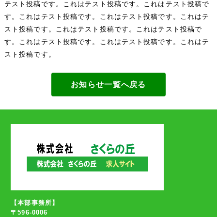
テスト投稿です。これはテスト投稿です。これはテスト投稿で
す。これはテスト投稿です。これはテスト投稿です。これはテ
スト投稿です。これはテスト投稿です。これはテスト投稿で
す。これはテスト投稿です。これはテスト投稿です。これはテ
スト投稿です。
お知らせ一覧へ戻る
【本部事務所】
〒596-0006