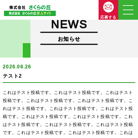
応募する
NEWS
お知らせ
2026.06.26
テスト2
これはテスト投稿です。これはテスト投稿です。これはテスト
投稿です。これはテスト投稿です。これはテスト投稿です。こ
れはテスト投稿です。これはテスト投稿です。これはテスト投
稿です。これはテスト投稿です。これはテスト投稿です。これ
はテスト投稿です。これはテスト投稿です。これはテスト投稿
です。これはテスト投稿です。これはテスト投稿です。これは