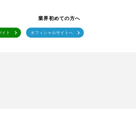
業界初めての方へ
バイト
オフィシャルサイトへ