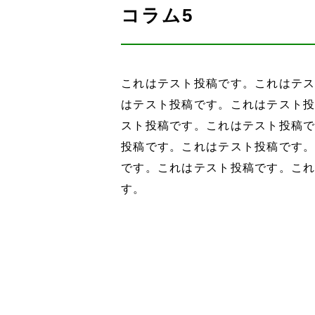
コラム5
これはテスト投稿です。これはテ
はテスト投稿です。これはテスト
スト投稿です。これはテスト投稿
投稿です。これはテスト投稿です
です。これはテスト投稿です。こ
す。