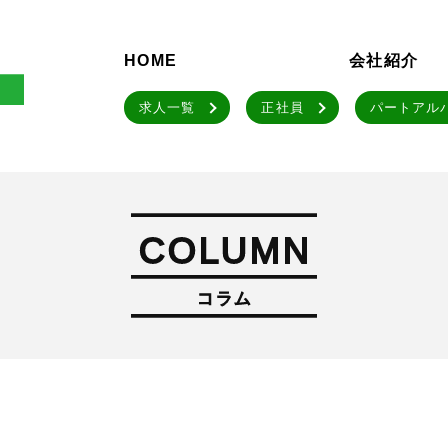
HOME
会社紹介
求人一覧
正社員
パートアル
COLUMN
コラム